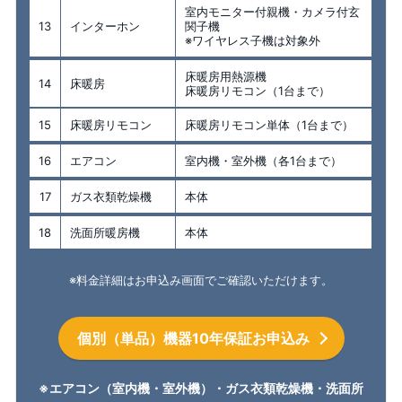
室内モニター付親機・カメラ付玄
13
インターホン
関子機
※ワイヤレス子機は対象外
床暖房用熱源機
14
床暖房
床暖房リモコン（1台まで）
15
床暖房リモコン
床暖房リモコン単体（1台まで）
16
エアコン
室内機・室外機（各1台まで）
17
ガス衣類乾燥機
本体
18
洗面所暖房機
本体
※料金詳細はお申込み画面でご確認いただけます。
個別（単品）機器10年保証お申込み
※エアコン（室内機・室外機）・ガス衣類乾燥機・洗面所