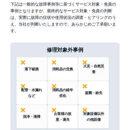
下記
は一般的な故障事例等に基づくサービス対象・免責の
事例となりますが、最終的なサービス対象・免責の判断
は、実際に故障の症状や使用状況の調査・ヒアリングのう
え、当社が判断いたしますので、あらかじめご了承願いま
す。
修理対象外事例
火災・自然災
落下破損
消耗品の交换
害
配管・水漏れ
消耗品の経年
盗難・紛失
など
劣化
お客様の故
対象設備以外
洗浄・清掃
意・過失
の他設備