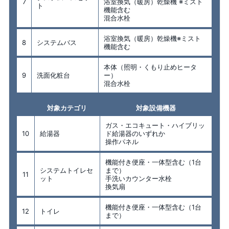
7
浴室換気（暖房）乾燥機 ※ミスト
ト
機能含む
混合水栓
浴室換気（暖房）乾燥機※ミスト
8
システムバス
機能含む
本体（照明・くもり止めヒータ
9
洗面化粧台
ー）
混合水栓
対象カテゴリ
対象設備機器
ガス・エコキュート・ハイブリッ
10
給湯器
ド給湯器のいずれか
操作パネル
機能付き便座・一体型含む（1台
システムトイレセ
まで）
11
ット
手洗いカウンター水栓
換気扇
機能付き便座・一体型含む（1台
12
トイレ
まで）