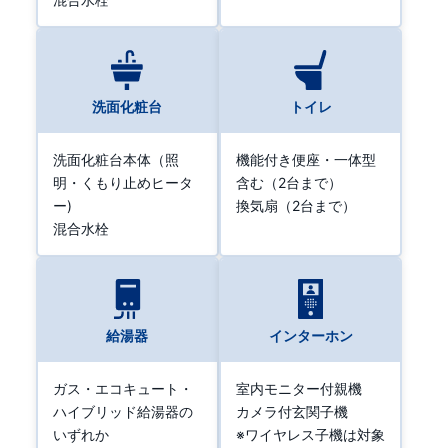
洗面化粧台
トイレ
洗面化粧台本体（照
機能付き便座・一体型
明・くもり止めヒータ
含む（2台まで）
ー)
換気扇（2台まで）
混合水栓
給湯器
インターホン
ガス・エコキュート・
室内モニター付親機
ハイブリッド給湯器の
カメラ付玄関子機
いずれか
※ワイヤレス子機は対象