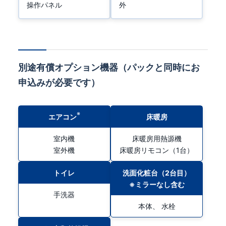
操作パネル
外
別途有償オプション機器（パックと同時にお
申込みが必要です）
※
エアコン
床暖房
室内機
床暖房用熱源機
室外機
床暖房リモコン（1台）
トイレ
洗面化粧台（2台目）
※ミラーなし含む
手洗器
本体、 水栓