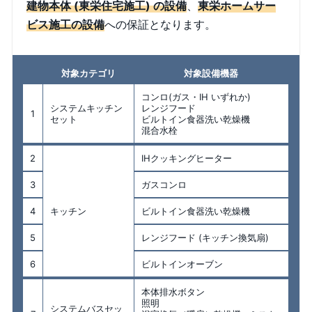
建物本体 (東栄住宅施工) の設備
、
東栄ホームサー
ビス施工の設備
への保証となります。
対象カテゴリ
対象設備機器
コンロ(ガス・IH いずれか)
システムキッチン
レンジフード
1
セット
ビルトイン食器洗い乾燥機
混合水栓
2
IHクッキングヒーター
3
ガスコンロ
4
キッチン
ビルトイン食器洗い乾燥機
5
レンジフード (キッチン換気扇)
6
ビルトインオーブン
本体排水ボタン
照明
システムバスセッ