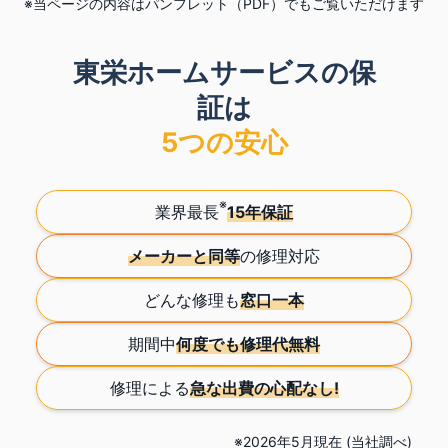
※
当ページの内容はパンフレット（PDF）でもご覧いただけます
東栄ホームサービスの保
証は
5つの安心
※
業界最長
15年保証
メーカーと
同等
の
修理対応
どんな修理も
窓口一本
期間中
何度でも
修理代無料
修理による
急な出費の
心配なし!
※2026年5月現在 (当社調べ)