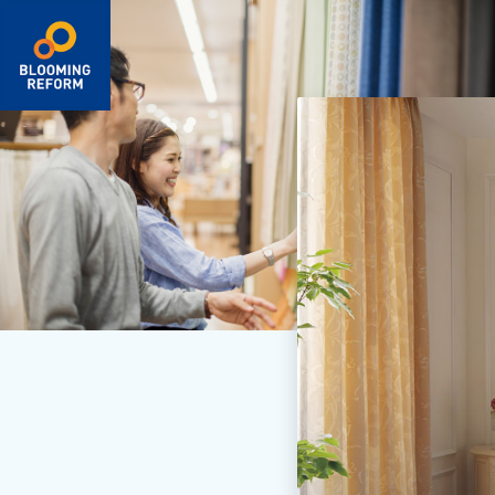
箇所から探す
キッチン
浴室・洗面室
トイレ
給湯器
リビング・ダイニング
和室
寝室・子ども部屋
玄関・ホール・廊下
屋根・外壁
バルコニー
玄関外回り
駐車場
庭
フェンス・門扉