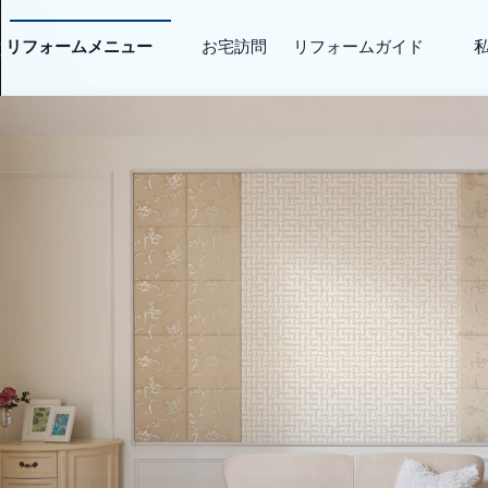
リフォームメニュー
お宅訪問
リフォームガイド
リフォームQ&A
テーマから探す
人気の
リフォームの流れ
ペットと暮らす
子育てを楽しむ
お住まい
リフォーム費用と資
防犯
家事をらくちんに
新築アレ
収納力アップ
お庭を楽しむ
水回り設
エコ・断熱
快適シニアライフ
エクステ
らくらく介護
趣味やこだわり
間取り変