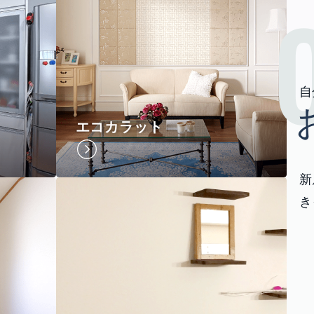
自
エコカラット
新
き