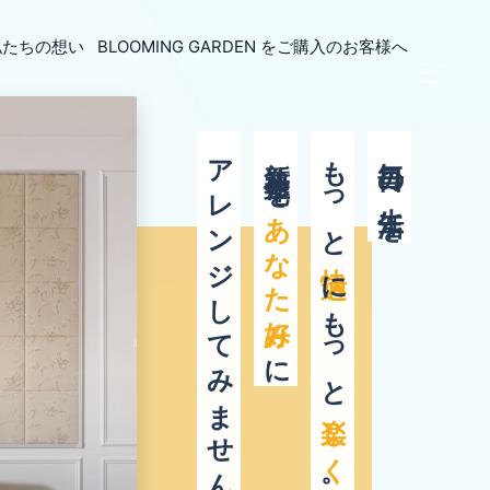
私たちの想い
BLOOMING GARDEN
をご購入のお客様へ
リフォーム
長持ちリフォーム
アレンジしてみませんか？
新築住宅を
もっと
毎日の生活を
金について
ンジリフォーム
備交換リフォーム
あなた好み
リアリフォーム
更リフォーム
快適
にもっと
に
楽しく
。