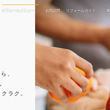
リフォームメニュー
お宅訪問
リフォームガイド
リフォームQ&A
テーマから探す
人気の
リフォームの流れ
ペットと暮らす
子育てを楽しむ
お住まい
リフォーム費用と資
防犯
家事をらくちんに
新築アレ
収納力アップ
お庭を楽しむ
水回り設
エコ・断熱
快適シニアライフ
エクステ
らくらく介護
趣味やこだわり
間取り変
から、
ん
ラクラク。