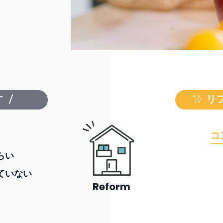
す
リ
コ
らい
ていない
Reform