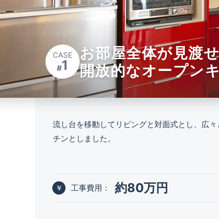
お部屋全体が見渡
CASE
1
開放的なオープン
流し台を移動してリビングと対面式とし、広々
チンとしました。
約80万円
工事費用：