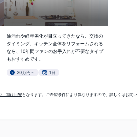
油汚れや経年劣化が目立ってきたなら、交換の
タイミング。キッチン全体をリフォームされる
なら、10年間ファンのお手入れが不要なタイプ
もおすすめです。
20万円～
1日
毎日使うからこそ嬉しい、汚れにくくお掃除しやすいトッププレート。魚料理も快適に。IHへの交換もご相談ください。
ガスコンロ（IHコンロ）の交換
収納量アップでキッチンがすっきり片付きます。使いたい食器をスムーズに取り出せるの
や工期は目安
となります。ご希望条件により異なりますので、詳しくはお問