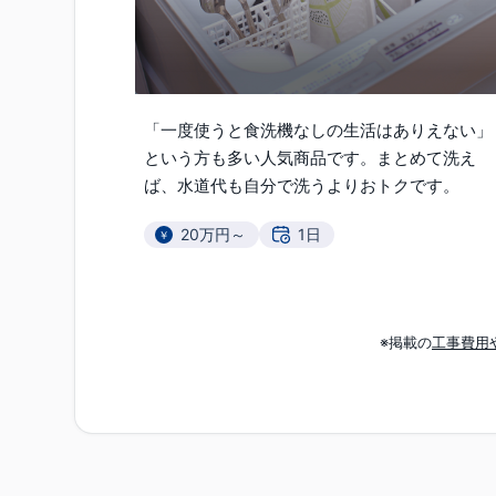
「一度使うと食洗機なしの生活はありえない」
という方も多い人気商品です。まとめて洗え
ば、水道代も自分で洗うよりおトクです。
20万円～
1日
汚れに強くお手入れがラクに。調理器具も出し入れしやすくお料理がはかどります。全体をリフォームすることで、理想的なキッチンに。
※掲載の
工事費用