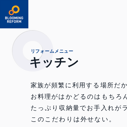
箇所から探す
キッチン
浴室・洗面室
トイレ
給湯器
リビング・ダイニング
和室
リフォームメニュー
キッチン
寝室・子ども部屋
玄関・ホール・廊下
屋根・外壁
バルコニー
玄関外回り
駐車場
庭
フェンス・門扉
家族が頻繁に利用する場所だ
お料理がはかどるのはもちろ
たっぷり収納量でお手入れが
このこだわりは外せない。