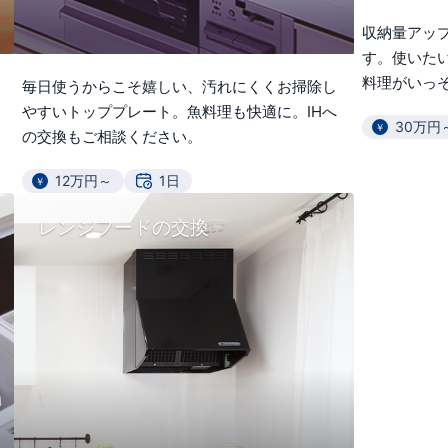
収納量アッ
す。使いた
料理がいっ
毎日使うからこそ嬉しい、汚れにくくお掃除し
やすいトッププレート。魚料理も快適に。IHへ
30万円
の交換もご相談ください。
12万円～
1日
レンジフードの交換