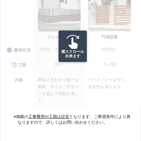
フェンス設置
門扉設置
5万円 （1スパン） ～
10万円～
費用目安
横スクロール
出来ます
1日～
1～2日
工期
用途に合わせて様々な
プライバシーを守り、
内容
素材、サイズ、デザイ
安全性を保ちます。
ンを選んで外観を美し
く。
※掲載の
工事費用や工期は目安
となります。ご希望条件により異
なりますので、詳しくはお問い合わせください。