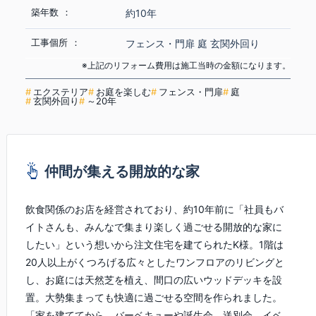
築年数
約10年
工事個所
フェンス・門扉
庭
玄関外回り
※上記のリフォーム費用は施工当時の金額になります。
エクステリア
お庭を楽しむ
フェンス・門扉
庭
玄関外回り
～20年
仲間が集える開放的な家
飲食関係のお店を経営されており、約10年前に「社員もバ
イトさんも、みんなで集まり楽しく過ごせる開放的な家に
したい」という想いから注文住宅を建てられたK様。1階は
20人以上がくつろげる広々としたワンフロアのリビングと
し、お庭には天然芝を植え、間口の広いウッドデッキを設
置。大勢集まっても快適に過ごせる空間を作られました。
「家を建ててから、バーベキューや誕生会、送別会、イベ