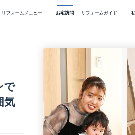
リフォームメニュー
お宅訪問
リフォームガイド
リフォームQ&A
テーマから探す
人気の
リフォームの流れ
ペットと暮らす
子育てを楽しむ
お住まい
リフォーム費用と資
防犯
家事をらくちんに
新築アレ
収納力アップ
お庭を楽しむ
水回り設
エコ・断熱
快適シニアライフ
エクステ
らくらく介護
趣味やこだわり
間取り変
ンで
囲気