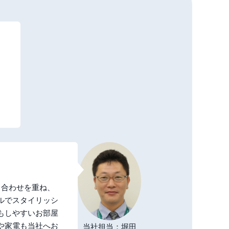
、
。
も
ち合わせを重ね、
ルでスタイリッシ
もしやすいお部屋
や家電も当社へお
当社担当：堀田