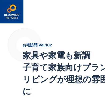
箇所から探す
キッチン
浴室・洗面室
トイレ
給湯器
リビング・ダイニング
和室
お宅訪問 Vol.102
寝室・子ども部屋
玄関・ホール・廊下
家具や家電も新調
屋根・外壁
バルコニー
玄関外回り
駐車場
子育て家族向けプラ
庭
フェンス・門扉
リビングが理想の雰
に