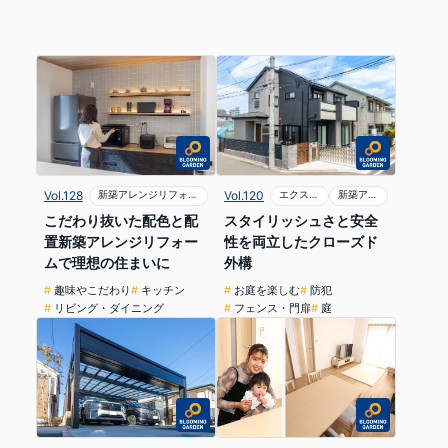
Vol.128
新築アレンジリフォーム
Vol.120
エクステリアリフォーム
新築アレンジリフォーム
こだわり抜いた配色と配
スタイリッシュさと安全
置新築アレンジリフォー
性を両立したクローズド
ムで理想の住まいに
外構
趣味やこだわり
キッチン
お庭を楽しむ
防犯
リビング・ダイニング
フェンス・門扉
庭