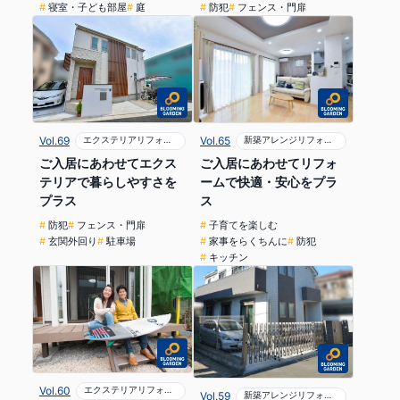
寝室・子ども部屋
庭
防犯
フェンス・門扉
Vol.69
エクステリアリフォーム
Vol.65
新築アレンジリフォーム
ご入居にあわせてエクス
ご入居にあわせてリフォ
テリアで暮らしやすさを
ームで快適・安心をプラ
プラス
ス
防犯
フェンス・門扉
子育てを楽しむ
玄関外回り
駐車場
家事をらくちんに
防犯
キッチン
Vol.60
エクステリアリフォーム
Vol.59
新築アレンジリフォーム