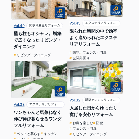
Vol.45
エクステリアリフォーム
Vol.49
間取り変更リフォーム
限られた時間の中で効率
壁も柱もオシャレ。増築
よく進められたエクステ
で広くなったリビング・
リアリフォーム
ダイニング
防犯
フェンス・門扉
リビング・ダイニング
玄関外回り
Vol.32
新築アレンジリフォーム
Vol.38
エクステリアリフォーム
入居した日からゆったり
ワンちゃんと気兼ねなく
寛げる安心リフォーム
伸び伸び暮らせるワンダ
お庭を楽しむ
防犯
フルリフォーム
フェンス・門扉
ペットと暮らす
キッチン
リビング・ダイニング