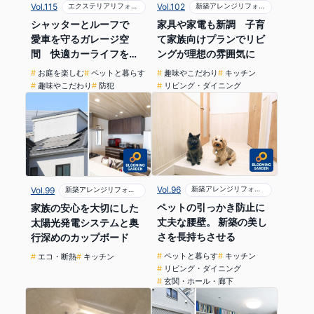
Vol.115
エクステリアリフォーム
Vol.102
新築アレンジリフォーム
シャッターとルーフで
家具や家電も新調 子育
愛車を守るガレージ空
て家族向けプランでリビ
間 快適カーライフを満
ングが理想の雰囲気に
喫
お庭を楽しむ
ペットと暮らす
趣味やこだわり
キッチン
趣味やこだわり
防犯
リビング・ダイニング
Vol.96
新築アレンジリフォーム
Vol.99
新築アレンジリフォーム
ペットの引っかき防止に
家族の安心を大切にした
丈夫な腰壁。 新築の美し
太陽光発電システムと奥
さを長持ちさせる
行深めのカップボード
ペットと暮らす
キッチン
エコ・断熱
キッチン
リビング・ダイニング
玄関・ホール・廊下