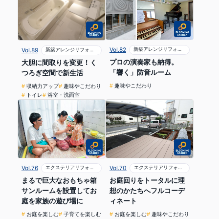
Vol.82
新築アレンジリフォーム
Vol.89
新築アレンジリフォーム
プロの演奏家も納得。
大胆に間取りを変更！く
「響く」防音ルーム
つろぎ空間で新生活
趣味やこだわり
収納力アップ
趣味やこだわり
トイレ
浴室・洗面室
Vol.76
エクステリアリフォーム
Vol.70
エクステリアリフォーム
まるで巨大なおもちゃ箱
お庭回りをトータルに理
サンルームを設置してお
想のかたちへフルコーデ
庭を家族の遊び場に
ィネート
お庭を楽しむ
子育てを楽しむ
お庭を楽しむ
趣味やこだわり