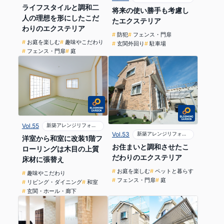
ライフスタイルと調和二
将来の使い勝手も考慮し
人の理想を形にしたこだ
たエクステリア
わりのエクステリア
防犯
フェンス・門扉
お庭を楽しむ
趣味やこだわり
玄関外回り
駐車場
フェンス・門扉
庭
Vol.55
新築アレンジリフォーム
Vol.53
新築アレンジリフォーム
洋室から和室に改装1階フ
お住まいと調和させたこ
ローリングは木目の上質
だわりのエクステリア
床材に張替え
お庭を楽しむ
ペットと暮らす
趣味やこだわり
フェンス・門扉
庭
リビング・ダイニング
和室
玄関・ホール・廊下