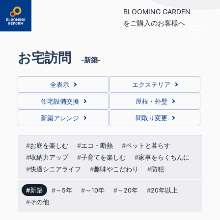
BLOOMING GARDEN
をご購入のお客様へ
お宅訪問
新築
全表示
エクステリア
住宅設備交換
屋根・外壁
新築アレンジ
間取り変更
お庭を楽しむ
エコ・断熱
ペットと暮らす
収納力アップ
子育てを楽しむ
家事をらくちんに
快適シニアライフ
趣味やこだわり
防犯
新築
～5年
～10年
～20年
20年以上
その他