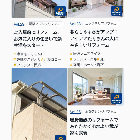
Vol.28
エクステリアリフォーム
Vol.29
新築アレンジリフォーム
暮らしやすさがアップ！
ご入居前にリフォーム。
アイデアたくさんの人に
お気に入りの住まいで新
やさしいリフォーム
生活をスタート
快適シニアライフ
家事をらくちんに
フェンス・門扉
庭
趣味やこだわり
バルコニー
玄関・ホール・廊下
フェンス・門扉
Vol.25
新築アレンジリフォーム
暖房施設のリフォームで
あたたかく心地よい我が
家を実現