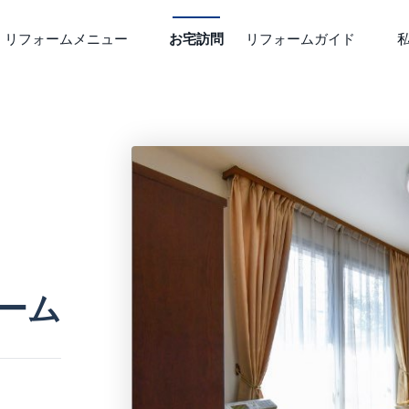
リフォームメニュー
お宅訪問
リフォームガイド
リフォームQ&A
テーマから探す
人気の
リフォームの流れ
ペットと暮らす
子育てを楽しむ
お住まい
リフォーム費用と資
防犯
家事をらくちんに
新築アレ
収納力アップ
お庭を楽しむ
水回り設
エコ・断熱
快適シニアライフ
エクステ
らくらく介護
趣味やこだわり
間取り変
ーム