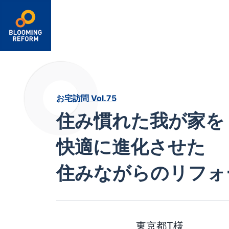
箇所から探す
キッチン
浴室・洗面室
トイレ
給湯器
リビング・ダイニング
和室
お宅訪問 Vol.75
寝室・子ども部屋
玄関・ホール・廊下
住み慣れた我が家を
屋根・外壁
バルコニー
玄関外回り
駐車場
快適に進化させた
庭
フェンス・門扉
住みながらのリフォ
東京都T様