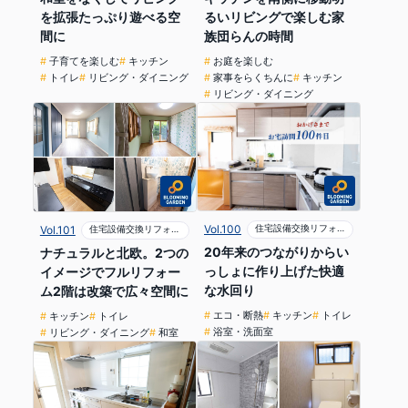
るいリビングで楽しむ家
を拡張たっぷり遊べる空
族団らんの時間
間に
お庭を楽しむ
子育てを楽しむ
キッチン
家事をらくちんに
キッチン
トイレ
リビング・ダイニング
リビング・ダイニング
Vol.100
住宅設備交換リフォーム
Vol.101
住宅設備交換リフォーム
20年来のつながりからい
ナチュラルと北欧。2つの
っしょに作り上げた快適
イメージでフルリフォー
な水回り
ム2階は改築で広々空間に
エコ・断熱
キッチン
トイレ
キッチン
トイレ
浴室・洗面室
リビング・ダイニング
和室