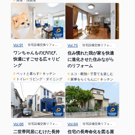
浴室・洗面室
Vol.91
住宅設備交換リフォーム
Vol.75
住宅設備交換リフォーム
ワンちゃんものびのび、
住み慣れた我が家を快適
快適にすごせる広々リビ
に進化させた住みながら
ング
のリフォーム
ペットと暮らす
キッチン
エコ・断熱
子育てを楽しむ
トイレ
リビング・ダイニング
家事をらくちんに
キッチン
Vol.66
住宅設備交換リフォーム
Vol.64
住宅設備交換リフォーム
二世帯同居にむけた長持
住宅の長寿命化を図る屋