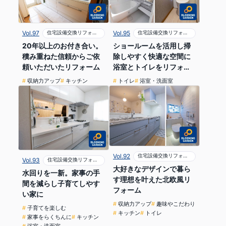
Vol.95
住宅設備交換リフォーム
Vol.97
住宅設備交換リフォーム
ショールームを活用し掃
20年以上のお付き合い。
除しやすく快適な空間に
積み重ねた信頼からご依
浴室とトイレをリフォー
頼いただいたリフォーム
ム
トイレ
浴室・洗面室
収納力アップ
キッチン
Vol.92
住宅設備交換リフォーム
Vol.93
住宅設備交換リフォーム
大好きなデザインで暮ら
水回りを一新。家事の手
す理想を叶えた北欧風リ
間を減らし子育てしやす
フォーム
い家に
収納力アップ
趣味やこだわり
子育てを楽しむ
キッチン
トイレ
家事をらくちんに
キッチン