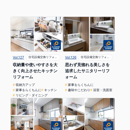
Vol.127
住宅設備交換リフォーム
Vol.126
住宅設備交換リフォーム
収納量や使いやすさを大
思わず見惚れる美しさを
きく向上させたキッチン
追求したサニタリーリフ
リフォーム
ォーム
収納力アップ
家事をらくちんに
家事をらくちんに
キッチン
趣味やこだわり
浴室・洗面室
リビング・ダイニング