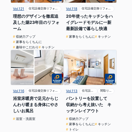
Vol.118
住宅設備交換リフォーム
Vol.121
住宅設備交換リフォーム
20年使ったキッチンをハ
理想のデザインを徹底追
イグレードモデルに一新
及した築23年目のリフォ
最新設備で暮らし快適
ーム
家事をらくちんに
キッチン
収納力アップ
家事をらくちんに
趣味やこだわり
キッチン
Vol.113
住宅設備交換リフォーム
間取り変更リフォーム
Vol.116
住宅設備交換リフォーム
パントリーを設置して
浴室床暖房で足元からじ
収納から考え抜いた キ
んわり暖まる身体にやさ
ッチンレイアウト
しいお風呂
収納力アップ
浴室・洗面室
家事をらくちんに
キッチン
トイレ