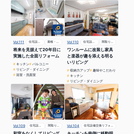
Vol.111
住宅設備交換リフォーム
屋根・外壁リフォーム
Vol.110
住宅設備交換リフォーム
間取り変更リフォーム
将来を見据えて20年目に
ワンルームに改装し家具
実施した全面リフォーム
と楽器が趣を添える明る
いリビング
キッチン
バルコニー
リビング・ダイニング
収納力アップ
趣味やこだわり
浴室・洗面室
キッチン
リビング・ダイニング
Vol.104
住宅設備交換リフォーム
Vol.109
住宅設備交換リフォーム
間取り変更リフォーム
キッチンを南側に移動明
和室をなくしてリビング