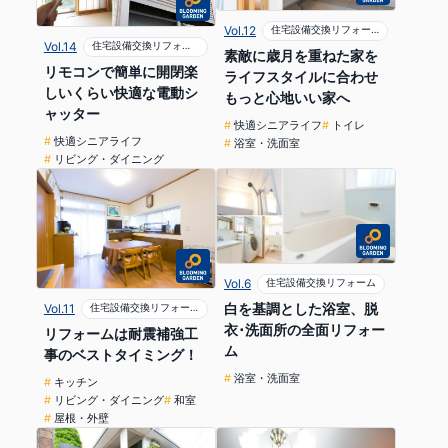
Vol.12
住宅設備交換リフォーム
Vol.14
住宅設備交換リフォーム
素敵に歳月を重ねた家を
リモコンで簡単に開閉楽
ライフスタイルに合わせ
しいくらい快適な電動シ
もっと心地いい家へ
ャッター
快適シニアライフ
トイレ
快適シニアライフ
浴室・洗面室
リビング・ダイニング
Vol.6
住宅設備交換リフォーム
白を基調とした浴室、脱
Vol.11
住宅設備交換リフォーム
衣･洗面所の全面リフォー
リフォームは耐震補強工
ム
事のベストタイミング！
浴室・洗面室
キッチン
リビング・ダイニング
和室
屋根・外壁