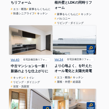
ちリフォーム
根外壁とLDKの同時リフ
ォーム
エコ・断熱
家事をらくちんに
快適シニアライフ
キッチン
家事をらくちんに
キッチン
バルコニー
リビング・ダイニング
Vol.34
住宅設備交換リフォーム
Vol.40
住宅設備交換リフォーム
より心地よく、を叶えた
中古マンションを一新！
オール電化と太陽光発電
新築のような仕上がりに
エコ・断熱
キッチン
キッチン
トイレ
屋根・外壁
給湯器
リビング・ダイニング
浴室・洗面室