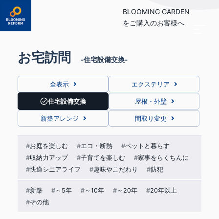
BLOOMING GARDEN
をご購入のお客様へ
お宅訪問
住宅設備交換
全表示
エクステリア
住宅設備交換
屋根・外壁
新築アレンジ
間取り変更
お庭を楽しむ
エコ・断熱
ペットと暮らす
収納力アップ
子育てを楽しむ
家事をらくちんに
快適シニアライフ
趣味やこだわり
防犯
新築
～5年
～10年
～20年
20年以上
その他