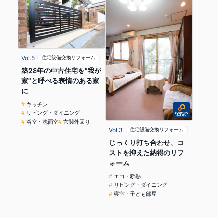
Vol.5
住宅設備交換リフォーム
築28年の中古住宅を"我が
家"と呼べる表情のある家
に
キッチン
リビング・ダイニング
浴室・洗面室
玄関外回り
Vol.3
住宅設備交換リフォーム
じっくり打ち合わせ、コ
ストを抑えた納得のリフ
ォーム
エコ・断熱
リビング・ダイニング
寝室・子ども部屋