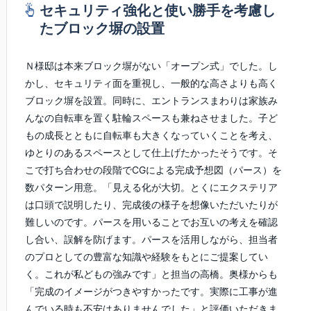
セキュリティ強化と使い勝手を考慮し
たブロック塀の設置
Ｎ様邸は本来ブロック塀がない「オープン式」でした。し
かし、セキュリティ面を重視し、一般的な高さよりも高く
ブロック塀を設置。同時に、エントランスまわりは家族み
んなの自転車を置く駐輪スペースも兼ねさせました。子ど
もの成長とともに自転車も大きくなっていくことを考え、
ゆとりのあるスペースとして仕上げたかったそうです。そ
こで打ち合わせの段階でCGによる完成予想図（パース）を
数パターン用意。「見える化が大切。とくにエクステリア
は口頭で説明したり、完成後の様子を想像いただいたりが
難しいのです。パースを用いることでお互いの考えを確認
し合い、誤解を防げます。パースを活用しながら、担当者
のプロとしての豊富な知識や経験をもとにご提案してい
く。これが私どもの強みです」と担当の高橋。奥様からも
「完成のイメージがつきやすかったです。実際に工事が進
んでいる時も不安はありませんでした」と評価いただきま