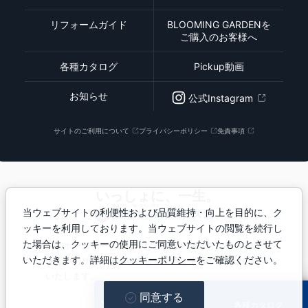
リフォームガイド
BLOOMING GARDENを
ご購入のお客様へ
各種カタログ
Pickup動画
お知らせ
公式Instagram
サイトのご利用について
プライバシーポリシー
免責事項
いっしょに、一生。
当ウェブサイトの利便性および品質維持・向上を目的に、ク
ッキーを利用しております。当ウェブサイトの閲覧を続行し
た場合は、クッキーの使用にご同意いただいたものとさせて
東栄ホームサービスは、お客さまの暮らしに寄り添い
いただきます。詳細は
クッキーポリシー
をご確認ください。
住まいのリフォームを通じて快適な生活のお手伝いを
いたします。
同意する
© Toei Home Service Inc.
お問い合わせ
各種カタログ