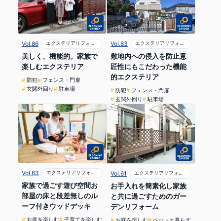
Vol.83
エクステリアリフォーム
Vol.86
エクステリアリフォーム
敷地内への侵入を防止意
美しく、機能的。家族で
匠性にもこだわった機能
楽しむエクステリア
的エクステリア
防犯
フェンス・門扉
玄関外回り
駐車場
防犯
フェンス・門扉
玄関外回り
駐車場
Vol.63
エクステリアリフォーム
Vol.61
エクステリアリフォーム
家族で過ごす遊び空間お
お手入れを簡素化し家族
部屋の床と段差無しのル
と共に過ごすためのガー
ーフ付きウッドデッキ
デンリフォーム
お庭を楽しむ
子育てを楽しむ
お庭を楽しむ
ペットと暮らす