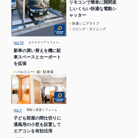
リモコンで簡単に開閉楽
しいくらい快適な電動シ
ャッター
快適シニアライフ
リビング・ダイニング
Vol.19
エクステリアリフォーム
新車の買い替えを機に駐
車スペースとカーポート
を拡張
バルコニー
庭
駐車場
Vol.7
間取り変更リフォーム
子ども部屋の間仕切りに
通風用の小窓を設置して
エアコンを有効活用