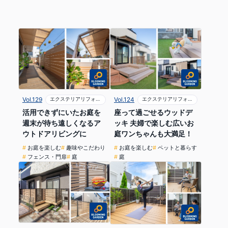
Vol.129
エクステリアリフォーム
Vol.124
エクステリアリフォーム
活用できずにいたお庭を
座って過ごせるウッドデ
週末が待ち遠しくなるア
ッキ 夫婦で楽しむ広いお
ウトドアリビングに
庭ワンちゃんも大満足！
お庭を楽しむ
趣味やこだわり
お庭を楽しむ
ペットと暮らす
フェンス・門扉
庭
庭