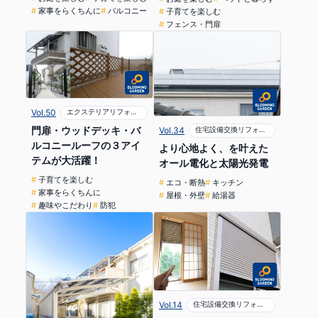
家事をらくちんに
バルコニー
子育てを楽しむ
フェンス・門扉
Vol.50
エクステリアリフォーム
門扉・ウッドデッキ・バ
Vol.34
住宅設備交換リフォーム
ルコニールーフの３アイ
より心地よく、を叶えた
テムが大活躍！
オール電化と太陽光発電
子育てを楽しむ
エコ・断熱
キッチン
家事をらくちんに
屋根・外壁
給湯器
趣味やこだわり
防犯
Vol.14
住宅設備交換リフォーム