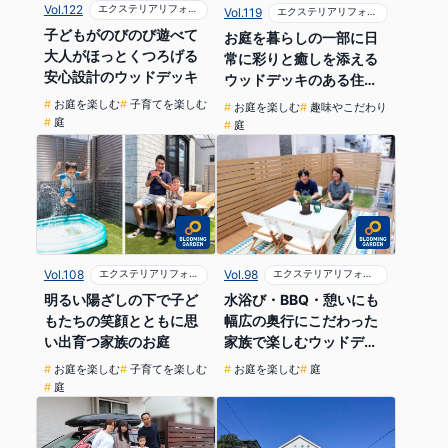
Vol.122
エクステリアリフォーム
Vol.119
エクステリアリフォーム
子どもがのびのび遊べて
お庭を暮らしの一部に日
大人がほっとくつろげる
常に彩りと癒しを添える
安心設計のウッドデッキ
ウッドデッキのある住ま
い
お庭を楽しむ
子育てを楽しむ
お庭を楽しむ
趣味やこだわり
庭
庭
Vol.98
エクステリアリフォーム
Vol.108
エクステリアリフォーム
水浴び・BBQ・憩いにも
明るい陽ざしの下で子ど
幅広の奥行にこだわった
もたちの笑顔とともに思
家族で楽しむウッドデッ
い出育つ家族のお庭
キ
お庭を楽しむ
庭
お庭を楽しむ
子育てを楽しむ
庭