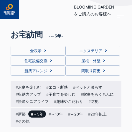
BLOOMING GARDEN
をご購入のお客様へ
お宅訪問
～5年
全表示
エクステリア
住宅設備交換
屋根・外壁
新築アレンジ
間取り変更
お庭を楽しむ
エコ・断熱
ペットと暮らす
収納力アップ
子育てを楽しむ
家事をらくちんに
快適シニアライフ
趣味やこだわり
防犯
新築
～5年
～10年
～20年
20年以上
その他